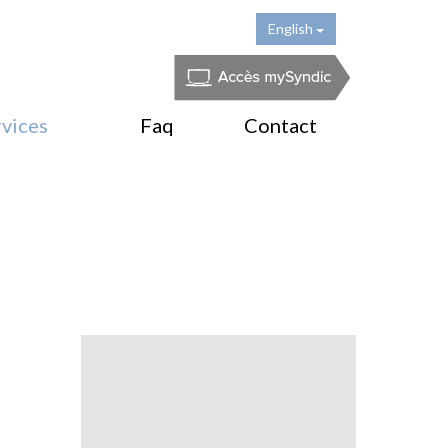
English
rvices
Faq
Contact