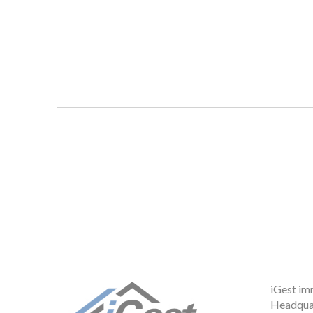
iGest imm
Headquar