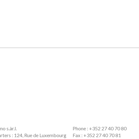
o s.àr.l.
Phone
: +352 27 40 70 80
ters : 124, Rue de Luxembourg
Fax
: +352 27 40 70 81